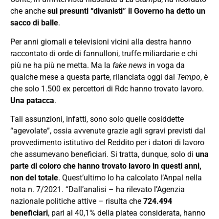
che anche
sui presunti “divanisti” il Governo ha detto un
sacco di balle
.
Per anni giornali e televisioni vicini alla destra hanno
raccontato di orde di fannulloni, truffe miliardarie e chi
più ne ha più ne metta. Ma la
fake news
in voga da
qualche mese a questa parte, rilanciata oggi dal
Tempo
, è
che solo 1.500 ex percettori di Rdc hanno trovato lavoro.
Una patacca
.
Tali assunzioni, infatti, sono solo quelle cosiddette
“agevolate”, ossia avvenute grazie agli sgravi previsti dal
provvedimento istitutivo del Reddito per i datori di lavoro
che assumevano beneficiari. Si tratta, dunque, solo di
una
parte di coloro che hanno trovato lavoro in questi anni,
non del totale
. Quest’ultimo lo ha calcolato l’Anpal nella
nota n. 7/2021. “Dall’analisi – ha rilevato l’Agenzia
nazionale politiche attive – risulta che
724.494
beneficiari
, pari al 40,1% della platea considerata, hanno