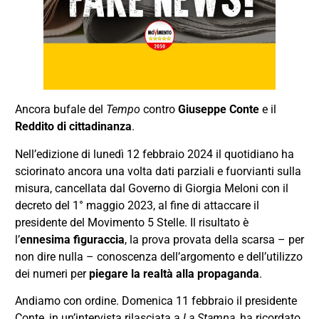
Ancora bufale del
Tempo
contro
Giuseppe Conte
e il
Reddito di cittadinanza
.
Nell’edizione di lunedì 12 febbraio 2024 il quotidiano ha
sciorinato ancora una volta dati parziali e fuorvianti sulla
misura, cancellata dal Governo di Giorgia Meloni con il
decreto del 1° maggio 2023, al fine di attaccare il
presidente del Movimento 5 Stelle. Il risultato è
l’
ennesima figuraccia
, la prova provata della scarsa – per
non dire nulla – conoscenza dell’argomento e dell’utilizzo
dei numeri per
piegare la realtà alla propaganda
.
Andiamo con ordine. Domenica 11 febbraio il presidente
Conte, in un’intervista rilasciata a
La
Stampa
, ha ricordato