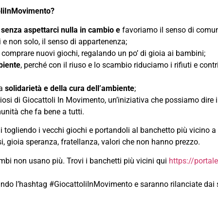
oliInMovimento?
 senza aspettarci nulla in cambio e
favoriamo il senso di comun
i e non solo, il senso di appartenenza;
comprare nuovi giochi, regalando un po’ di gioia ai bambini;
biente
, perché con il riuso e lo scambio riduciamo i rifiuti e con
a
solidarietà e della cura dell’ambiente
;
osi di Giocattoli In Movimento, un’iniziativa che possiamo dire 
nità che fa bene a tutti.
ali togliendo i vecchi giochi e portandoli al banchetto più vicino 
isi, gioia speranza, fratellanza, valori che non hanno prezzo.
mbi non usano più. Trovi i banchetti più vicini qui
https://portal
 usando l’hashtag #GiocattoliInMovimento e saranno rilanciate dai 