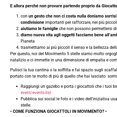
E allora perché non provare partendo proprio da Giocatt
con
un gesto che non ci costa nulla doniamo sorrisi
condivisione
importanti per rafforzare, nei più piccol
aiutiamo
le famiglie
che non possono permettersi di 
diamo nuova vita agli oggetti facciamo bene all’am
Pianeta
trasmettiamo ai più piccoli il senso e la bellezza dell
Per questo, noi del Movimento 5 stelle siamo molto orgogli
natalizio e ci immette in una dimensione di empatia e comu
Pulisci la tua cantina o la soffitta e fai spazio sugli scaff
portato con te molto di più di quello che hai lasciato: sorr
Raggiungi un gazebo e porta i giocattoli che i tuoi bi
event/events-list
Pubblica sui social le foto e i video dell’iniziativa
stelle.
• COME FUNZIONA GIOCATTOLI IN MOVIMENTO? •