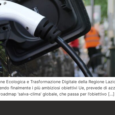
one Ecologica e Trasformazione Digitale della Regione Lazi
do finalmente i più ambiziosi obiettivi Ue, prevede di azz
roadmap ‘salva-clima’ globale, che passa per l’obiettivo […]