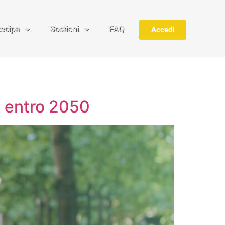
tecipa
Sostieni
FAQ
Accedi
i entro 2050