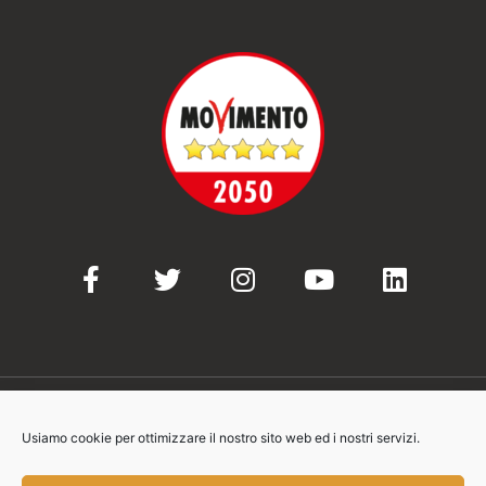
Usiamo cookie per ottimizzare il nostro sito web ed i nostri servizi.