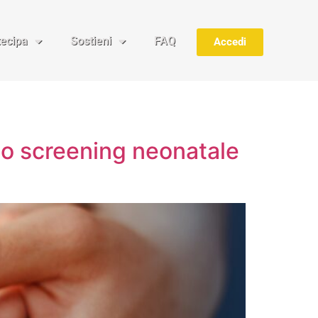
tecipa
Sostieni
FAQ
Accedi
llo screening neonatale