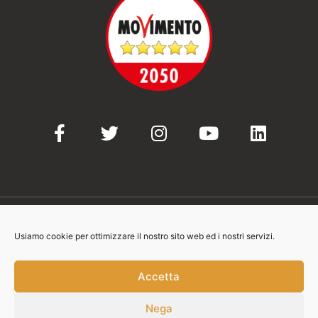
Usiamo cookie per ottimizzare il nostro sito web ed i nostri servizi.
© 2021-2023 Movimento 5 Stelle
Accetta
Nega
Contatti: