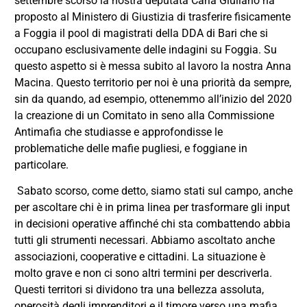
settembre scorso la nostra deputata Carla Giuliano ha
proposto al Ministero di Giustizia di trasferire fisicamente
a Foggia il pool di magistrati della DDA di Bari che si
occupano esclusivamente delle indagini su Foggia. Su
questo aspetto si è messa subito al lavoro la nostra Anna
Macina. Questo territorio per noi è una priorità da sempre,
sin da quando, ad esempio, ottenemmo all’inizio del 2020
la creazione di un Comitato in seno alla Commissione
Antimafia che studiasse e approfondisse le
problematiche delle mafie pugliesi, e foggiane in
particolare.
Sabato scorso, come detto, siamo stati sul campo, anche
per ascoltare chi è in prima linea per trasformare gli input
in decisioni operative affinché chi sta combattendo abbia
tutti gli strumenti necessari. Abbiamo ascoltato anche
associazioni, cooperative e cittadini. La situazione è
molto grave e non ci sono altri termini per descriverla.
Questi territori si dividono tra una bellezza assoluta,
operosità degli imprenditori e il timore verso una mafia