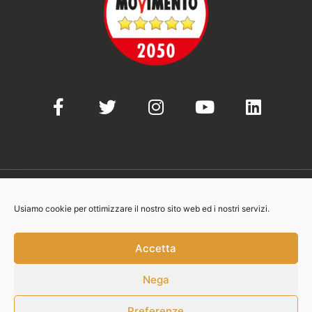
Usiamo cookie per ottimizzare il nostro sito web ed i nostri servizi.
© 2021-2023 Movimento 5 Stelle
Accetta
Nega
Contatti:
info@movimento5stelle.eu
Preferenze