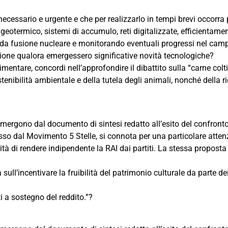
ecessario e urgente e che per realizzarlo in tempi brevi occorra 
o, geotermico, sistemi di accumulo, reti digitalizzate, efficientame
 da fusione nucleare e monitorando eventuali progressi nel campo
azione qualora emergessero significative novità tecnologiche?
entare, concordi nell’approfondire il dibattito sulla “carne coltiv
tenibilità ambientale e della tutela degli animali, nonché della ri
he emergono dal documento di sintesi redatto all’esito del confront
so dal Movimento 5 Stelle, si connota per una particolare attenzi
ità di rendere indipendente la RAI dai partiti. La stessa proposta 
 sull’incentivare la fruibilità del patrimonio culturale da parte dei
ti a sostegno del reddito.”?