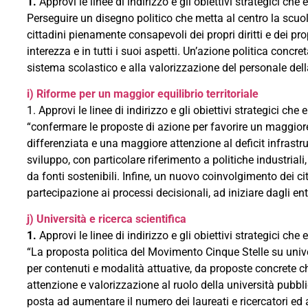
1.
Approvi le linee di indirizzo e gli obiettivi strategici ch
Perseguire un disegno politico che metta al centro la scuol
cittadini pienamente consapevoli dei propri diritti e dei pr
interezza e in tutti i suoi aspetti. Un’azione politica conc
sistema scolastico e alla valorizzazione del personale dell
i) Riforme per un maggior equilibrio territoriale
1. Approvi le linee di indirizzo e gli obiettivi strategici c
“confermare le proposte di azione per favorire un maggiore e
differenziata e una maggiore attenzione al deficit infrastrut
sviluppo, con particolare riferimento a politiche industrial
da fonti sostenibili. Infine, un nuovo coinvolgimento dei c
partecipazione ai processi decisionali, ad iniziare dagli enti
j) Università e ricerca scientifica
1.
Approvi le linee di indirizzo e gli obiettivi strategici c
“La proposta politica del Movimento Cinque Stelle su univer
per contenuti e modalità attuative, da proposte concrete che
attenzione e valorizzazione al ruolo della università pubbli
posta ad aumentare il numero dei laureati e ricercatori ed 