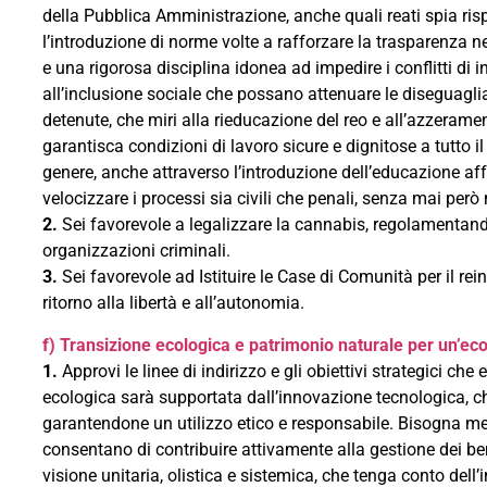
della Pubblica Amministrazione, anche quali reati spia rispe
l’introduzione di norme volte a rafforzare la trasparenza n
e una rigorosa disciplina idonea ad impedire i conflitti di i
all’inclusione sociale che possano attenuare le diseguagli
detenute, che miri alla rieducazione del reo e all’azzerame
garantisca condizioni di lavoro sicure e dignitose a tutto il 
genere, anche attraverso l’introduzione dell’educazione af
velocizzare i processi sia civili che penali, senza mai però
2.
Sei favorevole a legalizzare la cannabis, regolamentandon
organizzazioni criminali.
3.
Sei favorevole ad Istituire le Case di Comunità per il re
ritorno alla libertà e all’autonomia.
f) Transizione ecologica e patrimonio naturale per un’eco
1.
Approvi le linee di indirizzo e gli obiettivi strategici ch
ecologica sarà supportata dall’innovazione tecnologica, c
garantendone un utilizzo etico e responsabile. Bisogna mette
consentano di contribuire attivamente alla gestione dei beni
visione unitaria, olistica e sistemica, che tenga conto dell’