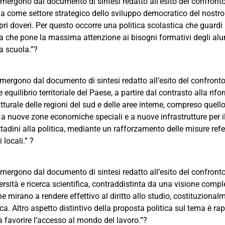
e emergono dal documento di sintesi redatto all’esito del confront
a come settore strategico dello sviluppo democratico del nostro 
opri doveri. Per questo occorre una politica scolastica che guardi
reta che pone la massima attenzione ai bisogni formativi degli alu
a scuola.”?
he emergono dal documento di sintesi redatto all’esito del confront
quilibrio territoriale del Paese, a partire dal contrasto alla rif
turale delle regioni del sud e delle aree interne, compreso quello
i, a nuove zone economiche speciali e a nuove infrastrutture per i
ittadini alla politica, mediante un rafforzamento delle misure re
 locali.” ?
he emergono dal documento di sintesi redatto all’esito del confront
sità e ricerca scientifica, contraddistinta da una visione comple
 mirano a rendere effettivo al diritto allo studio, costituzional
ca. Altro aspetto distintivo della proposta politica sul tema è r
a favorire l’accesso al mondo del lavoro.”?