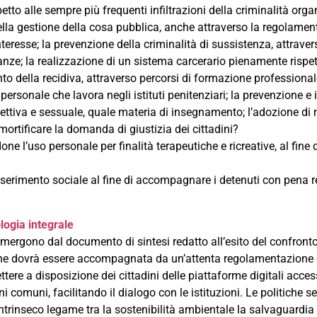
tto alle sempre più frequenti infiltrazioni della criminalità org
ella gestione della cosa pubblica, anche attraverso la regolament
nteresse; la prevenzione della criminalità di sussistenza, attrave
anze; la realizzazione di un sistema carcerario pienamente rispet
nto della recidiva, attraverso percorsi di formazione professional
personale che lavora negli istituti penitenziari; la prevenzione e i
fettiva e sessuale, quale materia di insegnamento; l’adozione di 
 mortificare la domanda di giustizia dei cittadini?
e l’uso personale per finalità terapeutiche e ricreative, al fine 
inserimento sociale al fine di accompagnare i detenuti con pena r
logia integrale
e emergono dal documento di sintesi redatto all’esito del confront
he dovrà essere accompagnata da un’attenta regolamentazione dell
re a disposizione dei cittadini delle piattaforme digitali access
 comuni, facilitando il dialogo con le istituzioni. Le politiche s
intrinseco legame tra la sostenibilità ambientale la salvaguardia e 