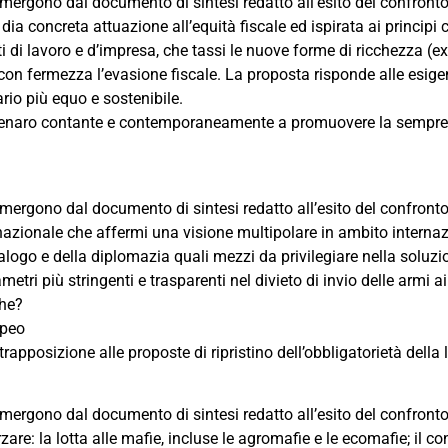
he emergono dal documento di sintesi redatto all’esito del confront
ia concreta attuazione all’equità fiscale ed ispirata ai principi c
ti di lavoro e d’impresa, che tassi le nuove forme di ricchezza (e
i con fermezza l’evasione fiscale. La proposta risponde alle esi
rio più equo e sostenibile.
el denaro contante e contemporaneamente a promuovere la sempre
he emergono dal documento di sintesi redatto all’esito del confront
nazionale che affermi una visione multipolare in ambito internaz
alogo e della diplomazia quali mezzi da privilegiare nella soluzion
ri più stringenti e trasparenti nel divieto di invio delle armi ai
che?
opeo
ntrapposizione alle proposte di ripristino dell’obbligatorietà della 
che emergono dal documento di sintesi redatto all’esito del confron
zare: la lotta alle mafie, incluse le agromafie e le ecomafie; il co