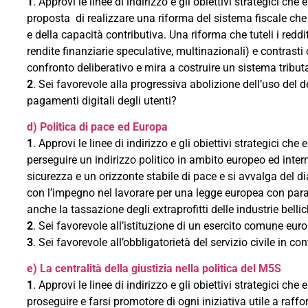
1
. Approvi le linee di indirizzo e gli obiettivi strategici c
proposta di realizzare una riforma del sistema fiscale che d
e della capacità contributiva. Una riforma che tuteli i reddi
rendite finanziarie speculative, multinazionali) e contrast
confronto deliberativo e mira a costruire un sistema tributa
2
. Sei favorevole alla progressiva abolizione dell’uso d
pagamenti digitali degli utenti?
d) Politica di pace ed Europa
1
. Approvi le linee di indirizzo e gli obiettivi strategici c
perseguire un indirizzo politico in ambito europeo ed inter
sicurezza e un orizzonte stabile di pace e si avvalga del di
con l’impegno nel lavorare per una legge europea con paramet
anche la tassazione degli extraprofitti delle industrie belli
2
. Sei favorevole all’istituzione di un esercito comune eur
3
. Sei favorevole all’obbligatorietà del servizio civile in co
e) La centralità della giustizia nella politica del M5S
1
. Approvi le linee di indirizzo e gli obiettivi strategici 
proseguire e farsi promotore di ogni iniziativa utile a raffor