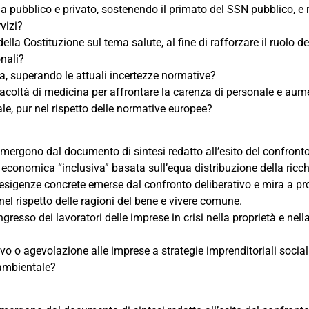
a pubblico e privato, sostenendo il primato del SSN pubblico, e
vizi?
ella Costituzione sul tema salute, al fine di rafforzare il ruolo de
onali?
ta, superando le attuali incertezze normative?
acoltà di medicina per affrontare la carenza di personale e aumen
e, pur nel rispetto delle normative europee?
he emergono dal documento di sintesi redatto all’esito del confront
a economica “inclusiva” basata sull’equa distribuzione della ricch
e esigenze concrete emerse dal confronto deliberativo e mira a 
, nel rispetto delle ragioni del bene e vivere comune.
gresso dei lavoratori delle imprese in crisi nella proprietà e nell
vo o agevolazione alle imprese a strategie imprenditoriali socia
 ambientale?