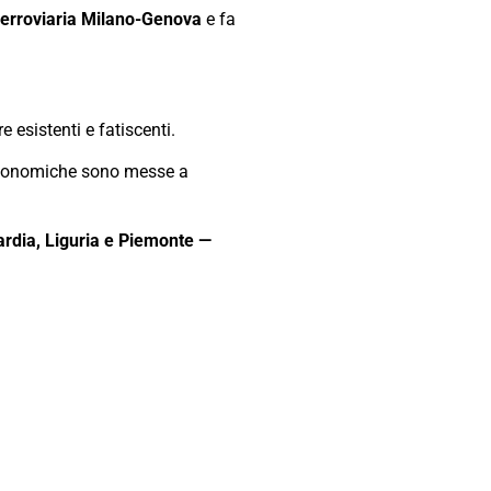
a ferroviaria Milano-Genova
e fa
 esistenti e fatiscenti.
tà economiche sono messe a
bardia, Liguria e Piemonte —