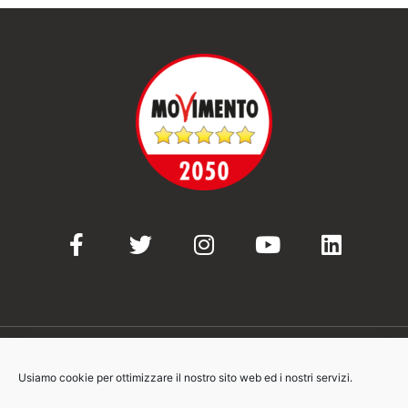
Usiamo cookie per ottimizzare il nostro sito web ed i nostri servizi.