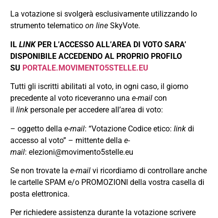
La votazione si svolgerà esclusivamente utilizzando lo
strumento telematico
on line
SkyVote.
IL
LINK
PER L’ACCESSO ALL’AREA DI VOTO SARA’
DISPONIBILE ACCEDENDO AL PROPRIO PROFILO
SU
PORTALE.MOVIMENTO5STELLE.EU
Tutti gli iscritti abilitati al voto, in ogni caso, il giorno
precedente al voto riceveranno una
e-mail
con
il
link
personale per accedere all’area di voto:
– oggetto della
e-mail
: “Votazione Codice etico:
link
di
accesso al voto” – mittente della
e-
mail
:
elezioni@movimento5stelle.eu
Se non trovate la
e-mail
vi ricordiamo di controllare anche
le cartelle SPAM e/o PROMOZIONI della vostra casella di
posta elettronica.
Per richiedere assistenza durante la votazione scrivere