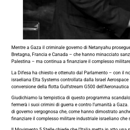
Mentre a Gaza il criminale governo di Netanyahu prosegue i
Bretagna, Francia e Canada – che hanno minacciato sanzion
Palestina – ma continua a finanziare il complesso militare-i
La Difesa ha chiesto e ottenuto dal Parlamento – con il nost
israeliana Elta Systems controllata dalla Israel Aerospace I
conversione della flotta Gulfstream G500 dell’Aeronautica Mi
Giudichiamo la tempistica di questo programma scandalos
fermerà i suoi crimini di guerra e contro l’umanità a Ga
di governo vergognosa che, come hanno dimostrato anche i
finanziare il complesso militare industriale israeliano ch
Il Movimento 5 Stelle chiede che l’Italia metta in atto un