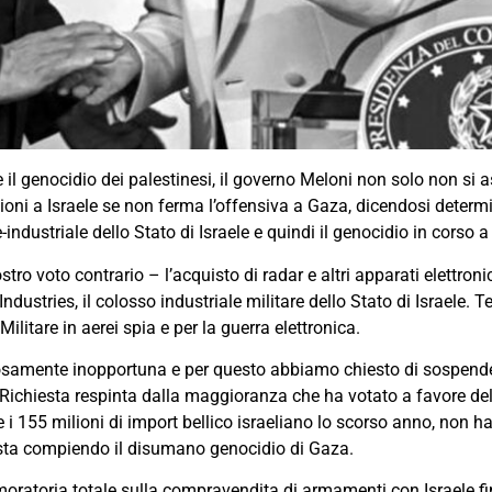
l genocidio dei palestinesi, il governo Meloni non solo non si a
i a Israele se non ferma l’offensiva a Gaza, dicendosi determin
ndustriale dello Stato di Israele e quindi il genocidio in corso 
ro voto contrario – l’acquisto di radar e altri apparati elettronic
ndustries, il colosso industriale militare dello Stato di Israele. 
litare in aerei spia e per la guerra elettronica.
amente inopportuna e per questo abbiamo chiesto di sospender
za. Richiesta respinta dalla maggioranza che ha votato a favore
 155 milioni di import bellico israeliano lo scorso anno, non 
e sta compiendo il disumano genocidio di Gaza.
a moratoria totale sulla compravendita di armamenti con Israele f