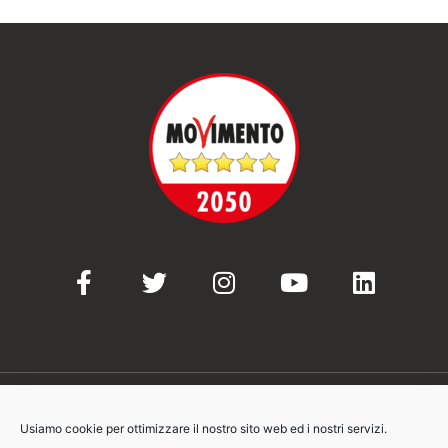
Usiamo cookie per ottimizzare il nostro sito web ed i nostri servizi.