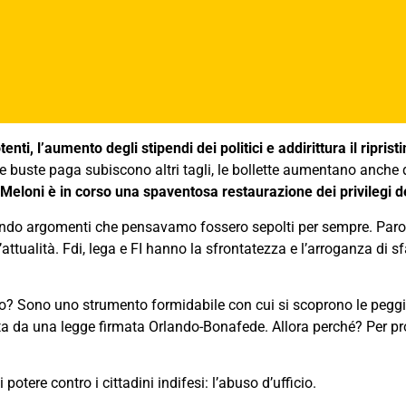
 potenti, l’aumento degli stipendi dei politici e addirittura il ripr
 le buste paga subiscono altri tagli, le bollette aumentano anche 
 Meloni è in corso una spaventosa restaurazione dei privilegi d
nendo argomenti che pensavamo fossero sepolti per sempre. Par
ttualità. Fdi, lega e FI hanno la sfrontatezza e l’arroganza di
lo? Sono uno strumento formidabile con cui si scoprono le peggio
ta da una legge firmata Orlando-Bonafede. Allora perché? Per pro
potere contro i cittadini indifesi: l’abuso d’ufficio.