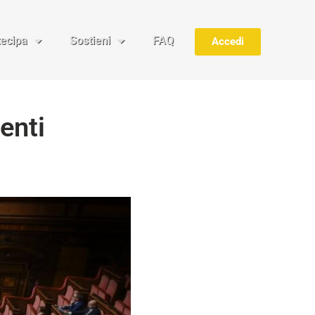
tecipa
Sostieni
FAQ
Accedi
tenti