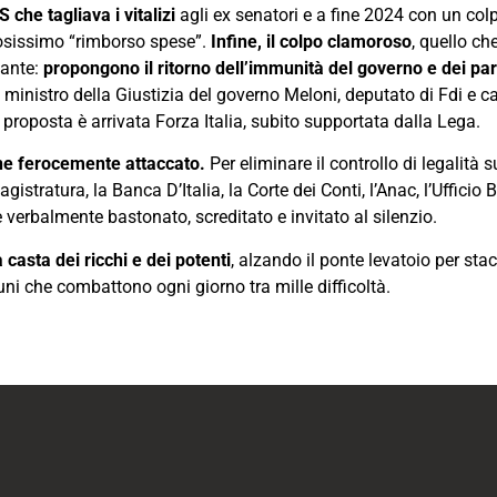
che tagliava i vitalizi
agli ex senatori e a fine 2024 con un co
rosissimo “rimborso spese”.
Infine, il colpo clamoroso
, quello c
gante:
propongono il ritorno dell’immunità del governo e dei par
o, ministro della Giustizia del governo Meloni, deputato di Fdi e 
a proposta è arrivata Forza Italia, subito supportata dalla Lega.
ne ferocemente attaccato.
Per eliminare il controllo di legalità s
agistratura, la Banca D’Italia, la Corte dei Conti, l’Anac, l’Ufficio
 verbalmente bastonato, screditato e invitato al silenzio.
 casta dei ricchi e dei potenti
, alzando il ponte levatoio per sta
uni che combattono ogni giorno tra mille difficoltà.