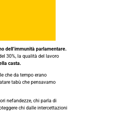
istino dell’immunità parlamentare.
del 30%, la qualità del lavoro
ella casta.
ole che da tempo erano
 sfatare tabù che pensavamo
ri nefandezze, chi parla di
teggere chi dalle intercettazioni