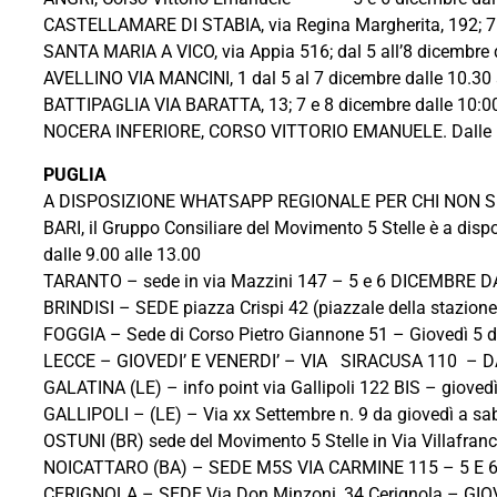
CASTELLAMARE DI STABIA, via Regina Margherita, 19
SANTA MARIA A VICO, via Appia 516; dal 5 all’8 dice
AVELLINO VIA MANCINI, 1 dal 5 al 7 dicembre
BATTIPAGLIA VIA BARATTA, 13; 7 e 8 dicembre dalle 10:00
NOCERA INFERIORE, CORSO VITTORIO EMANUELE. Dalle 18.0
PUGLIA
A DISPOSIZIONE WHATSAPP REGIONALE PER CHI NON SI
BARI, il Gruppo Consiliare del Movimento 5 Stelle è a dispos
dalle 9.00 alle 13.00
TARANTO – sede in via Mazzini 147 – 5 e 6 DICEMBRE DAL
BRINDISI – SEDE piazza Crispi 42 (piazzale della stazione) i
FOGGIA – Sede di Corso Pietro Giannone 51 – Giovedì 5 dall
LECCE – GIOVEDI’ E VENERDI’ – VIA SIRACUSA 110 – D
GALATINA (LE) – info point via Gallipoli 122 BIS – gioved
GALLIPOLI – (LE) – Via xx Settembre n. 9 da giovedì a sab
OSTUNI (BR) sede del Movimento 5 Stelle in Via Villafranc
NOICATTARO (BA) – SEDE M5S VIA CARMINE 115 – 5 E 
CERIGNOLA – SEDE Via Don Minzoni, 34 Cerignola – GIOVEDI