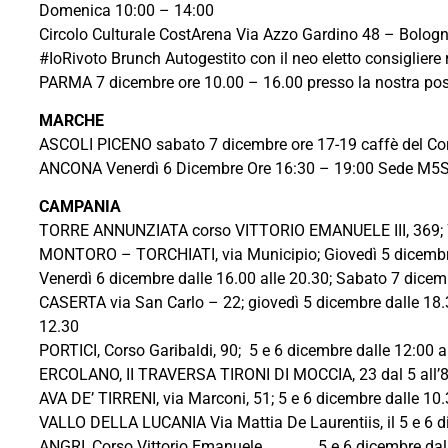
Domenica 10:00 – 14:00
Circolo Culturale CostArena Via Azzo Gardino 48 – Bolog
#IoRivoto Brunch Autogestito con il neo eletto consigliere
PARMA 7 dicembre ore 10.00 – 16.00 presso la nostra post
MARCHE
ASCOLI PICENO sabato 7 dicembre ore 17-19 caffè del Co
ANCONA Venerdì 6 Dicembre Ore 16:30 – 19:00 Sede M5S 
CAMPANIA
TORRE ANNUNZIATA corso VITTORIO EMANUELE III, 369
MONTORO – TORCHIATI, via Municipio; Giovedì 5 dicembre d
Venerdì 6 dicembre dalle 16.00 alle 20.30; Sabato 7 dicem
CASERTA via San Carlo – 22; giovedì 5 dicembre dalle 18.3
12.30
PORTICI, Corso Garibaldi, 90; 5 e 6 dicembre dalle 12:00 a
ERCOLANO, II TRAVERSA TIRONI DI MOCCIA, 23 dal 5 all’8 
AVA DE’ TIRRENI, via Marconi, 51; 5 e 6 dicemb
VALLO DELLA LUCANIA Via Mattia De Laurentiis, il 5 e 6 d
ANGRI, Corso Vittorio Emanuele 5 e 6 dicem