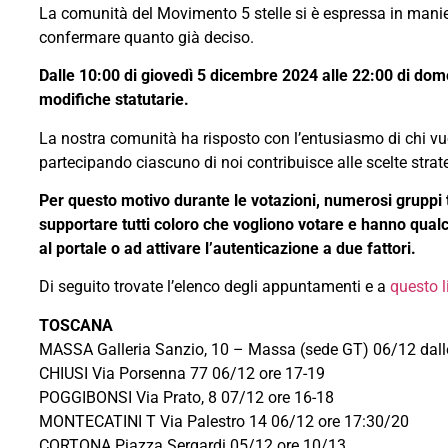
La comunità del Movimento 5 stelle si è espressa in manier
confermare quanto già deciso.
Dalle 10:00 di giovedì 5 dicembre 2024 alle 22:00 di dome
modifiche statutarie.
La nostra comunità ha risposto con l’entusiasmo di chi vuo
partecipando ciascuno di noi contribuisce alle scelte strat
Per questo motivo durante le votazioni, numerosi gruppi ter
supportare tutti coloro che vogliono votare e hanno qualc
al portale o ad attivare l’autenticazione a due fattori.
Di seguito trovate l’elenco degli appuntamenti e a
questo l
TOSCANA
MASSA Galleria Sanzio, 10 – Massa (sede GT) 06/12 dalle 
CHIUSI Via Porsenna 77 06/12 ore 17-19
POGGIBONSI Via Prato, 8 07/12 ore 16-18
MONTECATINI T Via Palestro 14 06/12 ore 17:30/20
CORTONA Piazza Sergardi 05/12 ore 10/13