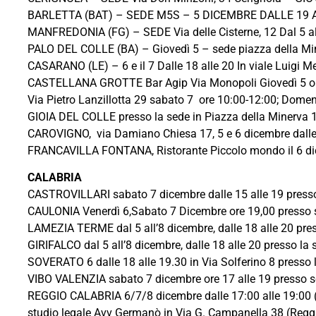
BARLETTA (BAT) – SEDE M5S – 5 DICEMBRE DALLE 19 A
MANFREDONIA (FG) – SEDE Via delle Cisterne, 12 Dal 5 al
PALO DEL COLLE (BA) – Giovedì 5 – sede piazza della Mine
CASARANO (LE) – 6 e il 7 Dalle 18 alle 20 In viale Luigi
CASTELLANA GROTTE Bar Agip Via Monopoli Giovedì 5 ore
Via Pietro Lanzillotta 29 sabato 7 ore 10:00-12:00; Domen
GIOIA DEL COLLE presso la sede in Piazza della Minerva 10
CAROVIGNO, via Damiano Chiesa 17, 5 e 6 dicembre dalle 
FRANCAVILLA FONTANA, Ristorante Piccolo mondo il 6 dic
CALABRIA
CASTROVILLARI sabato 7 dicembre dalle 15 alle 19 presso l
CAULONIA Venerdì 6,Sabato 7 Dicembre ore 19,00 presso se
LAMEZIA TERME dal 5 all’8 dicembre, dalle 18 alle 20 pres
GIRIFALCO dal 5 all’8 dicembre, dalle 18 alle 20 presso la 
SOVERATO 6 dalle 18 alle 19.30 in Via Solferino 8 presso l
VIBO VALENZIA sabato 7 dicembre ore 17 alle 19 presso se
REGGIO CALABRIA 6/7/8 dicembre dalle 17:00 alle 19:00
studio legale Avv Germanò in Via G. Campanella 38 (Regg