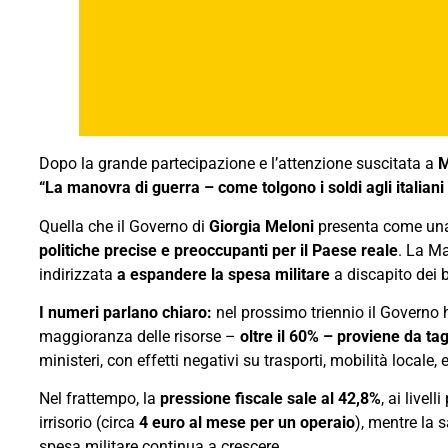
Dopo la grande partecipazione e l’attenzione suscitata a
M
“La manovra di guerra – come tolgono i soldi agli italiani
Quella che il Governo di
Giorgia Meloni
presenta come u
politiche precise e preoccupanti per il Paese reale
. La Ma
indirizzata
a espandere la spesa militare
a discapito dei 
I numeri parlano chiaro:
nel prossimo triennio il Governo 
maggioranza delle risorse –
oltre il 60% – proviene da tag
ministeri, con effetti negativi su trasporti, mobilità locale, 
Nel frattempo, la
pressione fiscale sale al 42,8%
, ai livel
irrisorio (circa
4 euro al mese per un operaio
), mentre la 
spesa militare continua a crescere.