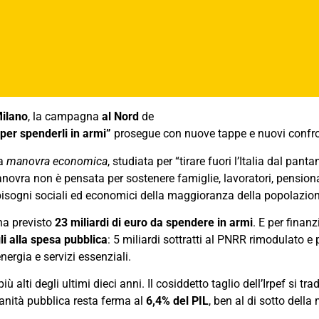
ilano
, la campagna
al Nord
de
 per spenderli in armi”
prosegue con nuove tappe e nuovi confront
na
manovra economica
, studiata per “tirare fuori l’Italia dal panta
novra non è pensata per sostenere famiglie, lavoratori, pensionat
bisogni sociali ed economici della maggioranza della popolazion
ha previsto
23 miliardi di euro da spendere in armi
. E per finanz
li alla spesa pubblica
: 5 miliardi sottratti al PNRR rimodulato e pi
energia e servizi essenziali.
li più alti degli ultimi dieci anni. Il cosiddetto taglio dell’Irpef si t
sanità pubblica resta ferma al
6,4% del PIL
, ben al di sotto dell