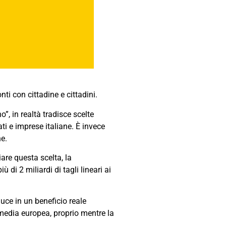
i con cittadine e cittadini.
no”, in realtà tradisce scelte
i e imprese italiane. È invece
e.
iare questa scelta, la
ù di 2 miliardi di tagli lineari ai
raduce in un beneficio reale
a media europea, proprio mentre la