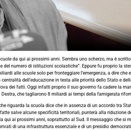
scuole da qui ai prossimi anni. Sembra uno scherzo, ma è scritto
le del numero di istituzioni scolastiche”. Eppure fu proprio la st
iardi alle scuole solo per fronteggiare l’emergenza, a dire che 
centralità dell’educazione in testa alle priorità dello Stato e dell
a dei fatti. Oggi infatti proprio il suo governo fa cadere la ma
di Destra, che tagliarono 8 miliardi ai tempi della famigerata rifo
che riguarda la scuola dice che in assenza di un accordo tra Sta
atte salve alcune specificità territoriali, punterà alla riduzione d
 da qui ai prossimi anni, soprattutto al Sud. Il messaggio che si
tà privati di una infrastruttura essenziale e di un presidio democr