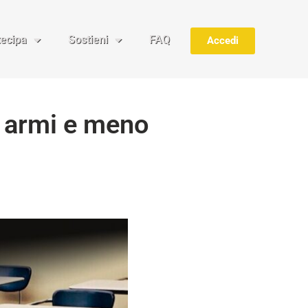
tecipa
Sostieni
FAQ
Accedi
e armi e meno