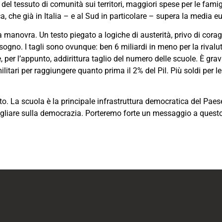
 del tessuto di comunità sui territori, maggiori spese per le famig
a, che già in Italia – e al Sud in particolare – supera la media e
a manovra. Un testo piegato a logiche di austerità, privo di corag
sogno. I tagli sono ovunque: ben 6 miliardi in meno per la rivalu
 e, per l’appunto, addirittura taglio del numero delle scuole. È gra
ilitari per raggiungere quanto prima il 2% del Pil. Più soldi per l
o. La scuola è la principale infrastruttura democratica del Paese
 tagliare sulla democrazia. Porteremo forte un messaggio a quest