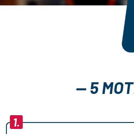
— 5 MOT
1.