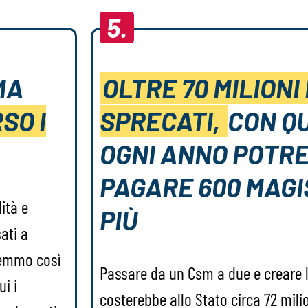
5.
MA
OLTRE 70 MILIONI
SO I
SPRECATI,
CON QU
OGNI ANNO POTR
PAGARE 600 MAGI
tà e
PIÙ
ati a
remmo così
Passare da un Csm a due e creare l’
i i
costerebbe allo Stato circa 72 milion