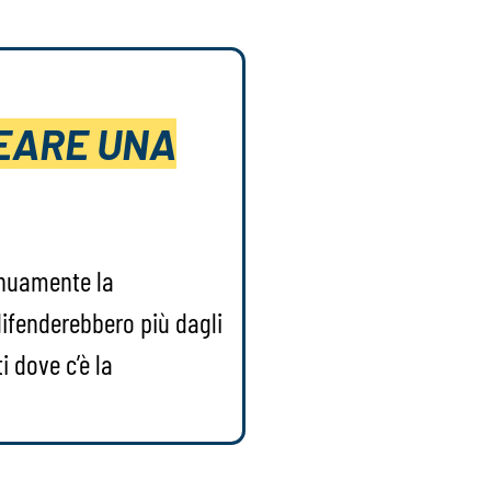
EARE UNA
tinuamente la
difenderebbero più dagli
i dove c’è la