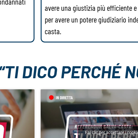
condannati
avere una giustizia più efficiente 
per avere un potere giudiziario ind
casta.
TI DICO PERCHÉ N
Fai clic per accettare i cook