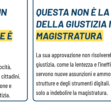
UN
QUESTA NON È LA
DELLA GIUSTIZIA
E È
MAGISTRATURA
La sua approvazione non risolvereb
giustizia, come la lentezza e l’ineffi
ocità,
servono nuove assunzioni e ammo
cittadini.
strutture e degli strumenti digitali
ione e
solo a indebolire la magistratura.
tizia.