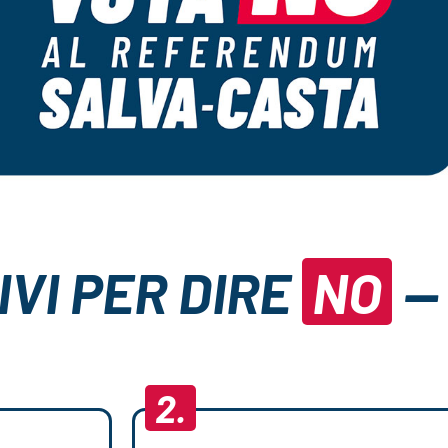
IVI PER DIRE
NO
—
2.