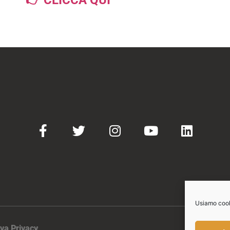
Usiamo cooki
va Privacy