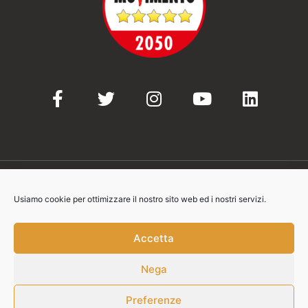
Usiamo cookie per ottimizzare il nostro sito web ed i nostri servizi.
© 2021-2023 Movimento 5 Stelle
Accetta
Nega
Contatti:
info@movimento5stelle.eu
Preferenze
privacy@movimento5stelle.eu