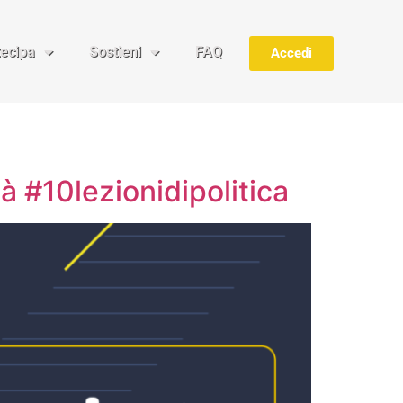
tecipa
Sostieni
FAQ
Accedi
à #10lezionidipolitica