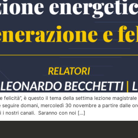
 felicità”, è questo il tema della settima lezione magistrale 
seguire domani, mercoledì 30 novembre a partire dalle ore
i i nostri canali. Saranno con noi […]