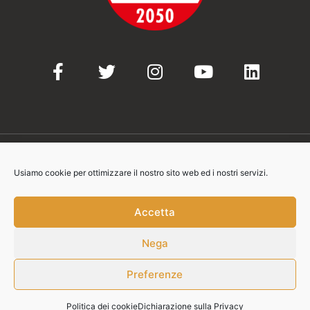
Usiamo cookie per ottimizzare il nostro sito web ed i nostri servizi.
© 2021-2023 Movimento 5 Stelle
Accetta
Nega
Contatti:
info@movimento5stelle.eu
Preferenze
privacy@movimento5stelle.eu
Politica dei cookie
Dichiarazione sulla Privacy