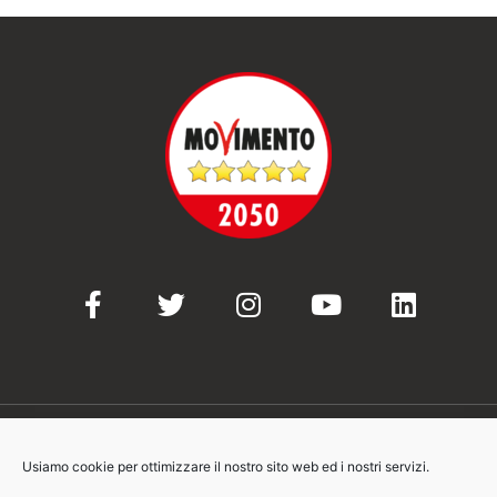
Usiamo cookie per ottimizzare il nostro sito web ed i nostri servizi.