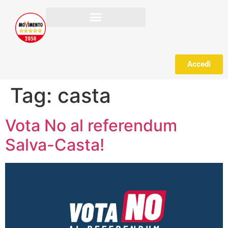
Accedi
Tag:
casta
Vota No al referendum
Salva-Casta!