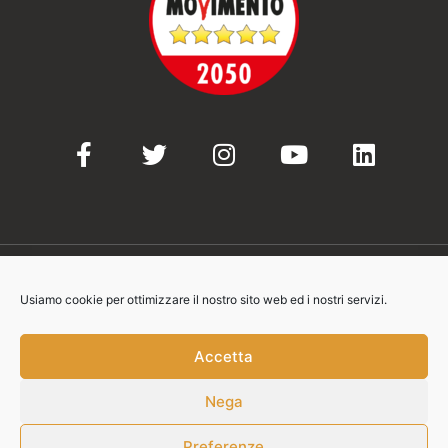
Usiamo cookie per ottimizzare il nostro sito web ed i nostri servizi.
© 2021-2023 Movimento 5 Stelle
Accetta
Nega
Contatti:
info@movimento5stelle.eu
Preferenze