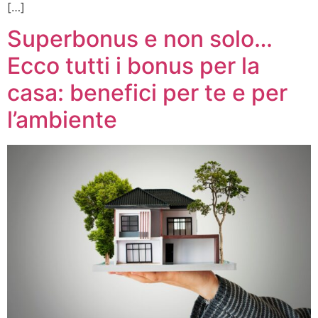
[…]
Superbonus e non solo…
Ecco tutti i bonus per la
casa: benefici per te e per
l’ambiente